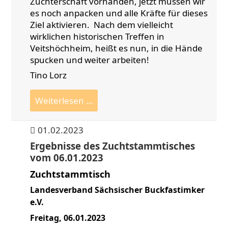
Züchterschaft vorhanden, jetzt müssen wir
es noch anpacken und alle Kräfte für dieses
Ziel aktivieren. Nach dem vielleicht
wirklichen historischen Treffen in
Veitshöchheim, heißt es nun, in die Hände
spucken und weiter arbeiten!
Tino Lorz
Start
Weiterlesen …
des
europäischen
01.02.2023
Projekts
Ergebnisse des Zuchtstammtisches
"
vom 06.01.2023
Varroaresistenz
2033"
Zuchtstammtisch
Landesverband Sächsischer Buckfastimker
e.V.
Freitag, 06.01.2023