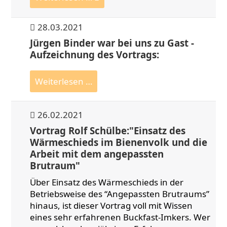
28.03.2021
Jürgen Binder war bei uns zu Gast -
Aufzeichnung des Vortrags:
Jürgen
Weiterlesen …
Binder
war
26.02.2021
bei
uns
Vortrag Rolf Schülbe:"Einsatz des
zu
Wärmeschieds im Bienenvolk und die
Gast
Arbeit mit dem angepassten
-
Brutraum"
Aufzeichnung
Über Einsatz des Wärmeschieds in der
des
Betriebsweise des “Angepassten Brutraums”
Vortrags:
hinaus, ist dieser Vortrag voll mit Wissen
eines sehr erfahrenen Buckfast-Imkers. Wer