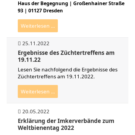
Haus der Begegnung | Großenhainer Straße
93 | 01127 Dresden
Ergebnisse
Weiterlesen …
des
Zuchtstammtisches
25.11.2022
vom
Ergebnisse des Züchtertreffens am
06.01.2023
19.11.22
Lesen Sie nachfolgend die Ergebnisse des
Züchtertreffens am 19.11.2022.
Ergebnisse
Weiterlesen …
des
Züchtertreffens
20.05.2022
am
19.11.22
Erklärung der Imkerverbände zum
Weltbienentag 2022