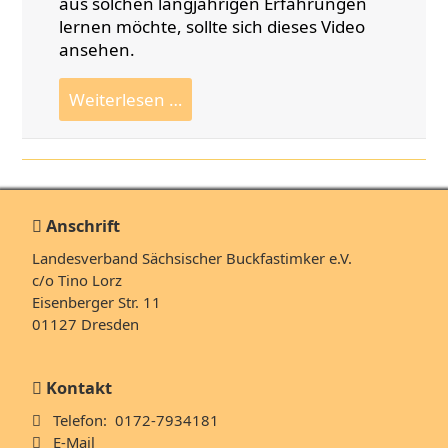
aus solchen langjährigen Erfahrungen
lernen möchte, sollte sich dieses Video
ansehen.
Vortrag
Weiterlesen …
Rolf
Schülbe:"Einsatz
des
Wärmeschieds
im
Anschrift
Bienenvolk
Landesverband Sächsischer Buckfastimker e.V.
und
c/o Tino Lorz
die
Eisenberger Str. 11
Arbeit
01127 Dresden
mit
dem
angepassten
Kontakt
Brutraum"
Telefon: 0172-7934181
E-Mail