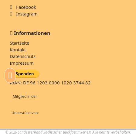
Facebook
Instagram
Informationen
Navigation
Startseite
überspringen
Kontakt
Datenschutz
Impressum
IBAN: DE 96 1203 0000 1020 3744 82
Mitglied in der
Unterstützt von:
© 2026 Landesverband Sächsischer Buckfastimker e.V. Alle Rechte vorbehalten.